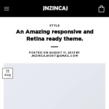
Skip
to
content
STYLE
An Amazing responsive and
Retina ready theme.
POSTED ON
AUGUST 11, 2013
BY
JNZINCAJHOST@GMAIL.COM
11
Aug